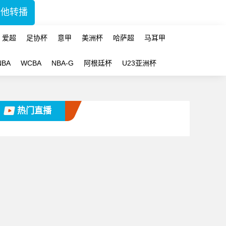
其他转播
爱超
足协杯
意甲
美洲杯
哈萨超
马耳甲
NBA
WCBA
NBA-G
阿根廷杯
U23亚洲杯
热门直播