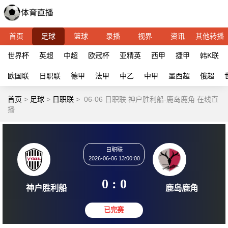
首页
足球
篮球
录播
视界
资讯
其他转播
世界杯
英超
中超
欧冠杯
亚精英
西甲
捷甲
韩K联
欧国联
日职联
德甲
法甲
中乙
中甲
墨西超
俄超
首页
>
足球
>
日职联
>
06-06 日职联 神户胜利船-鹿岛鹿角 在线直
播
日职联
2026-06-06 13:00:00
0 : 0