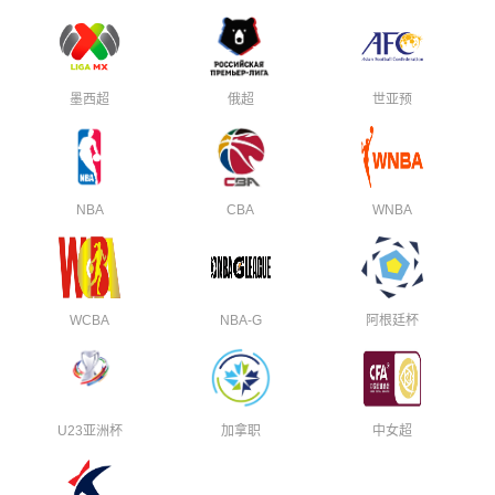
墨西超
俄超
世亚预
NBA
CBA
WNBA
WCBA
NBA-G
阿根廷杯
U23亚洲杯
加拿职
中女超