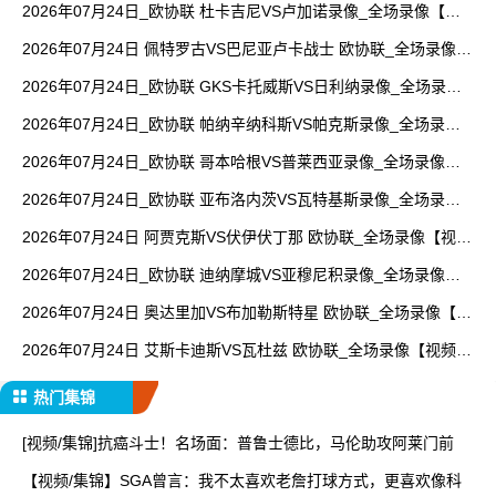
2026年07月24日_欧协联 杜卡吉尼VS卢加诺录像_全场录像【视
频集锦】
2026年07月24日 佩特罗古VS巴尼亚卢卡战士 欧协联_全场录像
【视频集锦】
2026年07月24日_欧协联 GKS卡托威斯VS日利纳录像_全场录像
【视频集锦】
2026年07月24日_欧协联 帕纳辛纳科斯VS帕克斯录像_全场录像
【全场回放】
2026年07月24日_欧协联 哥本哈根VS普莱西亚录像_全场录像
【全场回放】
2026年07月24日_欧协联 亚布洛内茨VS瓦特基斯录像_全场录像
【全场回放】
2026年07月24日 阿贾克斯VS伏伊伏丁那 欧协联_全场录像【视频
集锦】
2026年07月24日_欧协联 迪纳摩城VS亚穆尼积录像_全场录像
【高清回放】
2026年07月24日 奥达里加VS布加勒斯特星 欧协联_全场录像【视
频集锦】
2026年07月24日 艾斯卡迪斯VS瓦杜兹 欧协联_全场录像【视频集
锦】
热门集锦
[视频/集锦]抗癌斗士！名场面：普鲁士德比，马伦助攻阿莱门前
【视频/集锦】SGA曾言：我不太喜欢老詹打球方式，更喜欢像科