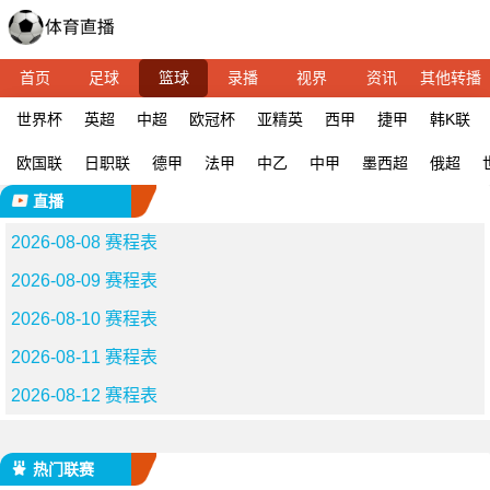
首页
足球
篮球
录播
视界
资讯
其他转播
世界杯
英超
中超
欧冠杯
亚精英
西甲
捷甲
韩K联
欧国联
日职联
德甲
法甲
中乙
中甲
墨西超
俄超
直播
2026-08-08 赛程表
2026-08-09 赛程表
2026-08-10 赛程表
2026-08-11 赛程表
2026-08-12 赛程表
热门联赛