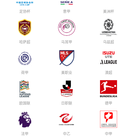
足协杯
意甲
美洲杯
哈萨超
马耳甲
乌兹超
荷甲
美职业
澳超
欧国联
日职联
德甲
法甲
中乙
中甲