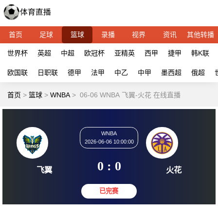
首页
足球
篮球
录播
视界
资讯
其他转播
世界杯
英超
中超
欧冠杯
亚精英
西甲
捷甲
韩K联
欧国联
日职联
德甲
法甲
中乙
中甲
墨西超
俄超
首页
>
篮球
>
WNBA
>
06-06 WNBA 飞翼-火花 在线直播
WNBA
2026-06-06 10:00:00
0 : 0
飞翼
火