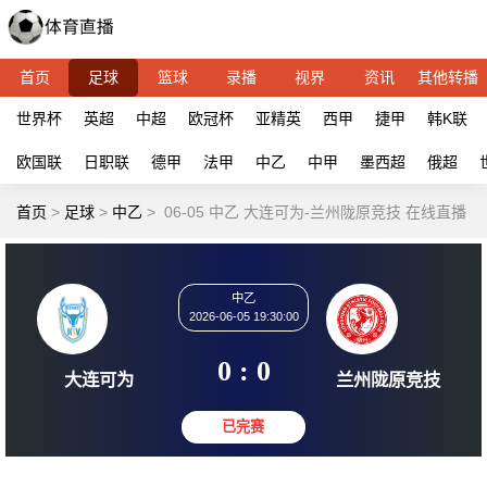
首页
足球
篮球
录播
视界
资讯
其他转播
世界杯
英超
中超
欧冠杯
亚精英
西甲
捷甲
韩K联
欧国联
日职联
德甲
法甲
中乙
中甲
墨西超
俄超
首页
>
足球
>
中乙
>
06-05 中乙 大连可为-兰州陇原竞技 在线直播
中乙
2026-06-05 19:30:00
0 : 0
大连可为
兰州陇