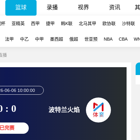
篮球
录播
视界
资讯
冠杯
亚精英
西甲
捷甲
韩K联
北马其甲
欧协联
沙特联
法甲
中乙
中甲
墨西超
俄超
世亚预
NBA
CBA
W
线直播
6-06-06 10:00:00
0 : 0
波特兰火焰
已完赛