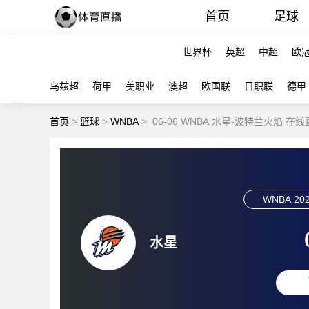
首页
足球
世界杯
英超
中超
欧
乌兹超
荷甲
美职业
澳超
欧国联
日职联
德甲
首页
>
篮球
>
WNBA
>
06-06 WNBA 水星-波特兰火焰 在
WNBA
202
水星