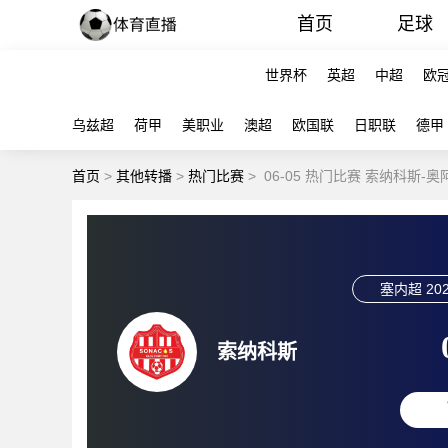
首页
足球
世界杯
英超
中超
欧
乌兹超
荷甲
美职业
澳超
欧国联
日职联
德甲
首页
>
其他转播
>
热门比赛
>
06-05 热门比赛 索纳科斯-
塞内超
202
索纳科斯