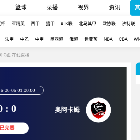
篮球
录播
视界
资讯
冠杯
亚精英
西甲
捷甲
韩K联
北马其甲
欧协联
沙特联
法甲
中乙
中甲
墨西超
俄超
世亚预
NBA
CBA
W
奥阿卡姆 在线直播
6-06-05 01:00:00
0 : 0
奥阿卡姆
已完赛