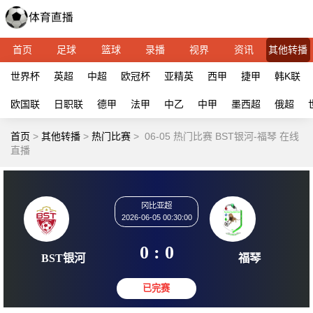
首页
足球
篮球
录播
视界
资讯
其他转播
世界杯
英超
中超
欧冠杯
亚精英
西甲
捷甲
韩K联
欧国联
日职联
德甲
法甲
中乙
中甲
墨西超
俄超
首页
>
其他转播
>
热门比赛
>
06-05 热门比赛 BST银河-福琴 在线
直播
冈比亚超
2026-06-05 00:30:00
0 : 0