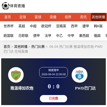
首页
足球
篮球
录播
视界
资讯
其他转播
世界杯
英超
中超
欧冠杯
亚精英
西甲
捷甲
韩K联
欧国联
日职联
德甲
法甲
中乙
中甲
墨西超
俄超
首页
>
其他转播
>
热门比赛
>
06-04 热门比赛 雅温得加农炮-PWD
巴门达 在线直播
喀麦隆甲
2026-06-04 22:00:00
0 : 0