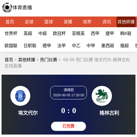
首页
足球
篮球
录播
视界
资讯
其他转播
世界杯
英超
中超
欧冠杯
亚精英
西甲
捷甲
韩K联
欧国联
日职联
德甲
法甲
中乙
中甲
墨西超
俄超
首页
>
其他转播
>
热门比赛
>
06-05 热门比赛 埃文代尔-格林古利
在线直播
澳维超
2026-06-05 17:30:00
0 : 0