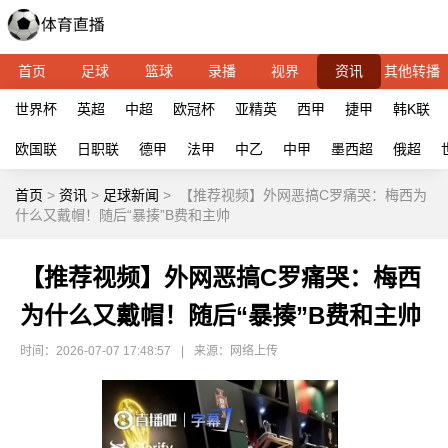
首页
足球
篮球
录播
视界
资讯
其他转播
世界杯
英超
中超
欧冠杯
亚精英
西甲
捷甲
韩K联
欧国联
日职联
德甲
法甲
中乙
中甲
墨西超
俄超
首页
>
资讯
>
足球新闻
>
【推荐视频】外网恶搞C罗痛哭：梅西为
什么又戴帽！随后“暴揍”B费和主帅
【推荐视频】外网恶搞C罗痛哭：梅西
为什么又戴帽！随后“暴揍”B费和主帅
时间：2026-07-07 17:48:57
|
来源：网络上传