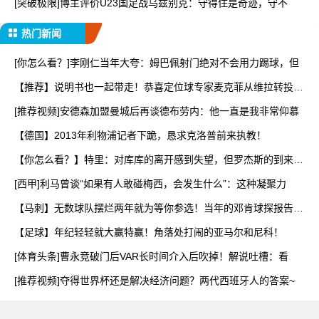
[突破极限]博主评价U23国足战乌兹别克：守得住是奇迹，守不
热门新闻
[你怎么看？]李刚仁当年大夸：姆巴佩射门绝对不会用力踢球，但
【推荐】说明书也一起带走！恭喜定位球专家麦克菲从维拉转投切
尔
[推荐视频]安德森加盟曼城后再谈德布劳内：他一直是我非常仰慕
【德国】2013年利物浦记者下跪，恳求克洛普前来执教！
【你怎么看？】特里：对库库的离开感到失望，但罗杰斯的到来又
让
[西甲]利马曾谈“如果有人敢碰梅西，会发生什么”：这种凝聚力
【马刺】无数球队摆烂两年就为等你参选！当年的邓肯球探报告到
底
【足球】年纪轻轻就大赢特赢！角落处打闹的亚马尔和尼科！
[体育头条]曹永竞破门后VAR长时间介入后吹掉！解说吐槽：看
[推荐视频]夺得世界杯还是解决经济问题？两代西班牙人的答案~