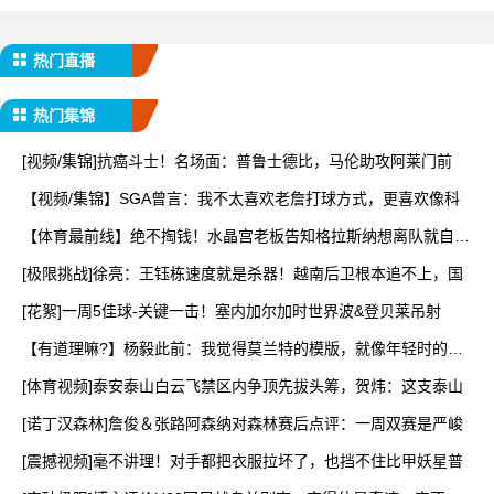
热门直播
热门集锦
[视频/集锦]抗癌斗士！名场面：普鲁士德比，马伦助攻阿莱门前
【视频/集锦】SGA曾言：我不太喜欢老詹打球方式，更喜欢像科
【体育最前线】绝不掏钱！水晶宫老板告知格拉斯纳想离队就自己
辞
[极限挑战]徐亮：王钰栋速度就是杀器！越南后卫根本追不上，国
[花絮]一周5佳球-关键一击！塞内加尔加时世界波&登贝莱吊射
【有道理嘛?】杨毅此前：我觉得莫兰特的模版，就像年轻时的乔
丹
[体育视频]泰安泰山白云飞禁区内争顶先拔头筹，贺炜：这支泰山
[诺丁汉森林]詹俊＆张路阿森纳对森林赛后点评：一周双赛是严峻
[震撼视频]毫不讲理！对手都把衣服拉坏了，也挡不住比甲妖星普