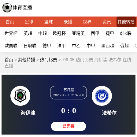
首页
足球
篮球
录播
视界
资讯
其他转播
世界杯
英超
中超
欧冠杯
亚精英
西甲
捷甲
韩K联
欧国联
日职联
德甲
法甲
中乙
中甲
墨西超
俄超
首页
>
其他转播
>
热门比赛
>
06-05 热门比赛 海伊洼-法希尔 在线
直播
苏丹超
2026-06-05 21:45:00
0 : 0