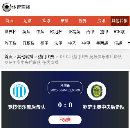
首页
足球
篮球
录播
视界
资讯
其他转播
世界杯
英超
中超
欧冠杯
亚精英
西甲
捷甲
韩K联
欧国联
日职联
德甲
法甲
中乙
中甲
墨西超
俄超
首页
>
其他转播
>
热门比赛
>
06-04 热门比赛 竞技俱乐部后备队-
罗萨里奥中央后备队 在线直播
阿后备
2026-06-04 02:00:00
0 : 0