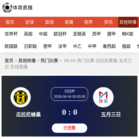
首页
足球
篮球
录播
视界
资讯
其他转播
世界杯
英超
中超
欧冠杯
亚精英
西甲
捷甲
韩K联
欧国联
日职联
德甲
法甲
中乙
中甲
墨西超
俄超
首页
>
其他转播
>
热门比赛
>
06-04 热门比赛 瓜拉尼蜂巢-五月三
日 在线直播
巴拉杯
2026-06-04 05:00:00
0 : 0