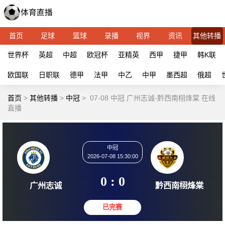
首页
足球
篮球
录播
视界
资讯
其他转播
世界杯
英超
中超
欧冠杯
亚精英
西甲
捷甲
韩K联
欧国联
日职联
德甲
法甲
中乙
中甲
墨西超
俄超
首页
>
其他转播
>
中冠
>
07-08 中冠 广州志诚-黔西南栩烽棠 在线
直播
中冠
2026-07-08 15:30:00
0 : 0