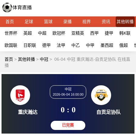
首页
足球
篮球
录播
视界
资讯
其他转播
世界杯
英超
中超
欧冠杯
亚精英
西甲
捷甲
韩K联
欧国联
日职联
德甲
法甲
中乙
中甲
墨西超
俄超
首页
>
其他转播
>
中冠
>
06-04 中冠 重庆瀚达-自贡足协队 在线直
播
中冠
2026-06-04 16:00:00
0 : 0