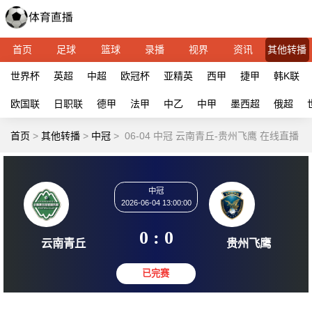
首页
足球
篮球
录播
视界
资讯
其他转播
世界杯
英超
中超
欧冠杯
亚精英
西甲
捷甲
韩K联
欧国联
日职联
德甲
法甲
中乙
中甲
墨西超
俄超
首页
>
其他转播
>
中冠
>
06-04 中冠 云南青丘-贵州飞鹰 在线直播
中冠
2026-06-04 13:00:00
0 : 0
云南青丘
贵州