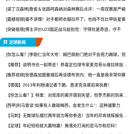
[诺丁汉森林]詹俊＆张路阿森纳对森林赛后点评：一周双赛是严峻
[震撼视频]毫不讲理！对手都把衣服拉坏了，也挡不住比甲妖星普
[突破极限]博主评价U23国足战乌兹别克：守得住是奇迹，守不
足球新闻
[你怎么看？]李刚仁当年大夸：姆巴佩射门绝对不会用力踢球，但
【推荐】说明书也一起带走！恭喜定位球专家麦克菲从维拉转投切
尔
[推荐视频]安德森加盟曼城后再谈德布劳内：他一直是我非常仰慕
【德国】2013年利物浦记者下跪，恳求克洛普前来执教！
【你怎么看？】特里：对库库的离开感到失望，但罗杰斯的到来又
让
[西甲]利马曾谈“如果有人敢碰梅西，会发生什么”：这种凝聚力
【马刺】无数球队摆烂两年就为等你参选！当年的邓肯球探报告到
底
【足球】年纪轻轻就大赢特赢！角落处打闹的亚马尔和尼科！