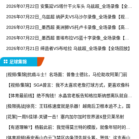
录像【全场回放】
2026年07月22日 安集延VS塔什干火车头 乌兹超_全场录像【全场
回放】
2026年07月22日_乌兹超 纳萨夫VS马沙尔录像_全场录像【视频
集锦】
2026年07月22日_墨西超 美洲狮VS托卢卡录像_全场录像【高清
回放】
2026年07月22日_墨西超 普埃布拉VS蓝十字录像_全场录像【视
频集锦】
2026年07月21日 缔造者VS布哈拉 乌兹超_全场录像【全场回放】
足球集锦
[视频/集锦]抗癌斗士！名场面：普鲁士德比，马伦助攻阿莱门前
【视频/集锦】SGA曾言：我不太喜欢老詹打球方式，更喜欢像科
【体育最前线】绝不掏钱！水晶宫老板告知格拉斯纳想离队就自己
辞
[极限挑战]徐亮：王钰栋速度就是杀器！越南后卫根本追不上，国
[花絮]一周5佳球-关键一击！塞内加尔加时世界波&登贝莱吊射
【有道理嘛?】杨毅此前：我觉得莫兰特的模版，就像年轻时的乔
丹
[体育视频]泰安泰山白云飞禁区内争顶先拔头筹，贺炜：这支泰山