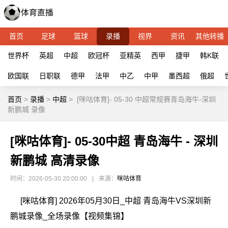
首页
足球
篮球
录播
视界
资讯
其他转播
世界杯
英超
中超
欧冠杯
亚精英
西甲
捷甲
韩K联
欧国联
日职联
德甲
法甲
中乙
中甲
墨西超
俄超
首页
>
录播
>
中超
>
[咪咕体育]- 05-30 中超常规赛青岛海牛-深圳
新鹏城 录像
[咪咕体育]- 05-30中超 青岛海牛 - 深圳
新鹏城 高清录像
时间：2026-05-30 20:00:00
|
来源：
咪咕体育
[咪咕体育] 2026年05月30日_中超 青岛海牛VS深圳新
鹏城录像_全场录像【视频集锦】