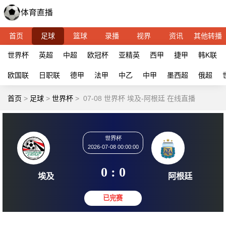
首页
足球
篮球
录播
视界
资讯
其他转播
世界杯
英超
中超
欧冠杯
亚精英
西甲
捷甲
韩K联
欧国联
日职联
德甲
法甲
中乙
中甲
墨西超
俄超
首页
>
足球
>
世界杯
>
07-08 世界杯 埃及-阿根廷 在线直播
世界杯
2026-07-08 00:00:00
0 : 0
埃及
阿根