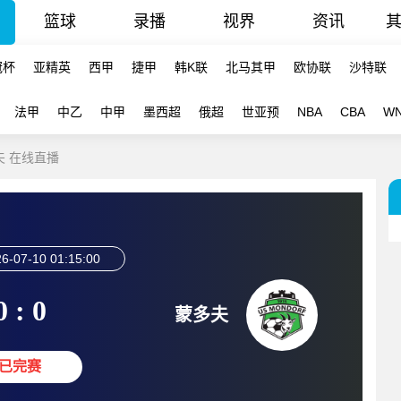
篮球
录播
视界
资讯
冠杯
亚精英
西甲
捷甲
韩K联
北马其甲
欧协联
沙特联
法甲
中乙
中甲
墨西超
俄超
世亚预
NBA
CBA
W
夫 在线直播
6-07-10 01:15:00
0 : 0
蒙多夫
已完赛