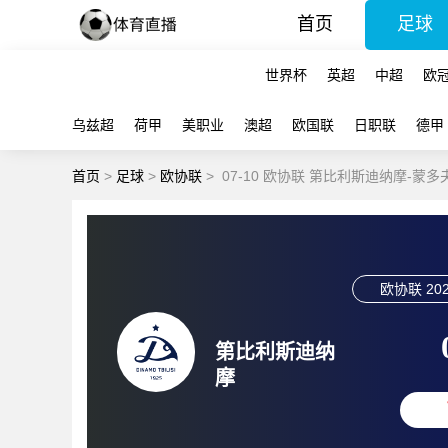
首页
足球
世界杯
英超
中超
欧
乌兹超
荷甲
美职业
澳超
欧国联
日职联
德甲
首页
>
足球
>
欧协联
>
07-10 欧协联 第比利斯迪纳摩-蒙多
欧协联
202
第比利斯迪纳
摩