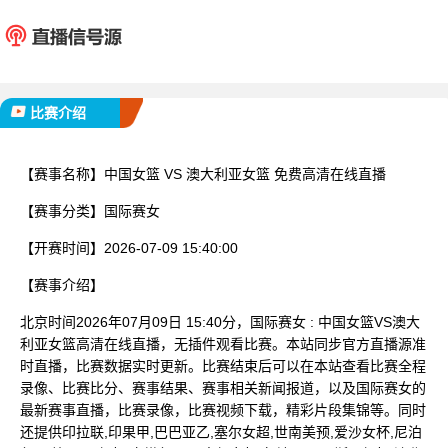
中国女篮
澳大利
已完赛
比赛介绍
【赛事名称】
中国女篮 VS 澳大利亚女篮 免费高清在线直播
【赛事分类】
国际赛女
【开赛时间】
2026-07-09 15:40:00
【赛事介绍】
北京时间2026年07月09日 15:40分，国际赛女 : 中国女篮VS澳大
利亚女篮高清在线直播，无插件观看比赛。本站同步官方直播源准
时直播，比赛数据实时更新。比赛结束后可以在本站查看比赛全程
录像、比赛比分、赛事结果、赛事相关新闻报道，以及国际赛女的
最新赛事直播，比赛录像，比赛视频下载，精彩片段集锦等。同时
还提供印拉联,印果甲,巴巴亚乙,塞尔女超,世南美预,爱沙女杯,尼泊