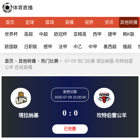
首页
足球
篮球
录播
视界
资讯
其他转播
世界杯
英超
中超
欧冠杯
亚精英
西甲
捷甲
韩K联
欧国联
日职联
德甲
法甲
中乙
中甲
墨西超
俄超
首页
>
其他转播
>
热门比赛
>
07-09 热门比赛 塔拉纳基-坎特伯雷
公羊 在线直播
新西兰联
2026-07-09 15:00:00
0 : 0