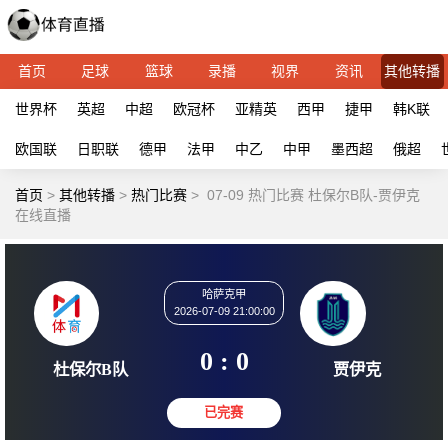
首页
足球
篮球
录播
视界
资讯
其他转播
世界杯
英超
中超
欧冠杯
亚精英
西甲
捷甲
韩K联
欧国联
日职联
德甲
法甲
中乙
中甲
墨西超
俄超
首页
>
其他转播
>
热门比赛
>
07-09 热门比赛 杜保尔B队-贾伊克
在线直播
哈萨克甲
2026-07-09 21:00:00
0 : 0