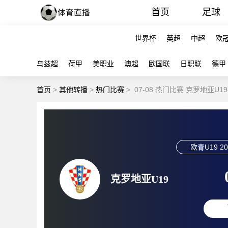
首页
足球
世界杯
英超
中超
欧
乌兹超
荷甲
美职业
澳超
欧国联
日职联
德甲
首页
>
其他转播
>
热门比赛
>
07-08 热门比赛 克罗地亚U1
欧青U19
20
克罗地亚U19