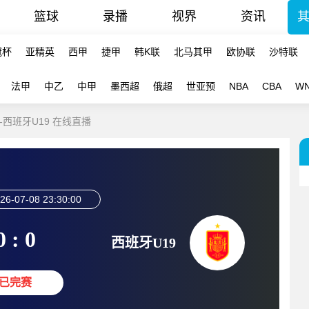
篮球
录播
视界
资讯
冠杯
亚精英
西甲
捷甲
韩K联
北马其甲
欧协联
沙特联
法甲
中乙
中甲
墨西超
俄超
世亚预
NBA
CBA
W
9-西班牙U19 在线直播
26-07-08 23:30:00
0 : 0
西班牙U19
已完赛