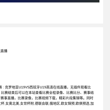
线直播
锦标赛 : 克罗地亚U19VS西班牙U19高清在线直播，无插件观看比
。比赛结束后可以在本站查看比赛全程录像、比赛比分、赛事结
新赛事直播，比赛录像，比赛视频下载，精彩片段集锦等。同时
南女杯,女奥北美,女世杯附,德联会联,俄地区,欧女锦预,欧俱预选,加