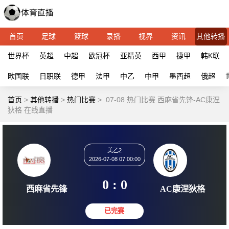
首页
足球
篮球
录播
视界
资讯
其他转播
世界杯
英超
中超
欧冠杯
亚精英
西甲
捷甲
韩K联
欧国联
日职联
德甲
法甲
中乙
中甲
墨西超
俄超
首页
>
其他转播
>
热门比赛
>
07-08 热门比赛 西麻省先锋-AC康涅
狄格 在线直播
美乙2
2026-07-08 07:00:00
0 : 0