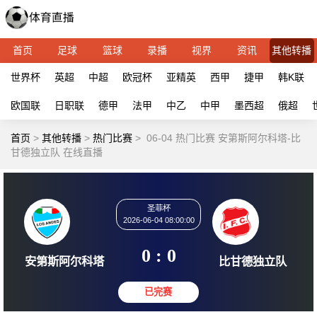
首页
足球
篮球
录播
视界
资讯
其他转播
世界杯
英超
中超
欧冠杯
亚精英
西甲
捷甲
韩K联
欧国联
日职联
德甲
法甲
中乙
中甲
墨西超
俄超
首页
>
其他转播
>
热门比赛
>
06-04 热门比赛 安第斯阿尔科塔-比
甘德独立队 在线直播
圣菲杯
2026-06-04 08:00:00
0 : 0