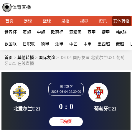
首页
足球
篮球
录播
视界
资讯
其他转播
世界杯
英超
中超
欧冠杯
亚精英
西甲
捷甲
韩K联
欧国联
日职联
德甲
法甲
中乙
中甲
墨西超
俄超
首页
>
其他转播
>
国际友谊
>
06-04 国际友谊 北爱尔兰U21-葡萄
牙U21 在线直播
国际友谊
2026-06-04 02:30:00
0 : 0