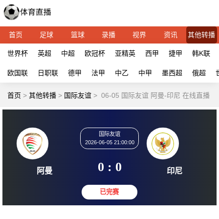
首页
足球
篮球
录播
视界
资讯
其他转播
世界杯
英超
中超
欧冠杯
亚精英
西甲
捷甲
韩K联
欧国联
日职联
德甲
法甲
中乙
中甲
墨西超
俄超
首页
>
其他转播
>
国际友谊
>
06-05 国际友谊 阿曼-印尼 在线直播
国际友谊
2026-06-05 21:00:00
0 : 0
阿曼
印