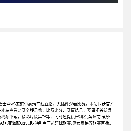
: 列支敦士登VS安道尔高清在线直播，无插件观看比赛。本站同步官方
在本站查看比赛全程录像、比赛比分、赛事结果、赛事相关新闻
视频下载，精彩片段集锦等。同时还提供智利乙,英议南,爱沙
洪都A联,亚海联U19,尼拉锦,卢旺达篮球联赛,奥女资格等联赛直播。