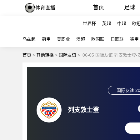
首页
足球
世界杯
英超
中超
欧
乌兹超
荷甲
美职业
澳超
欧国联
日职联
德甲
首页
>
其他转播
>
国际友谊
>
06-05 国际友谊 列支敦士登
国际友谊
20
列支敦士登