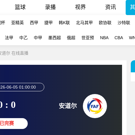
篮球
录播
视界
资讯
冠杯
亚精英
西甲
捷甲
韩K联
北马其甲
欧协联
沙特联
法甲
中乙
中甲
墨西超
俄超
世亚预
NBA
CBA
W
-安道尔 在线直播
26-06-05 01:00:00
0 : 0
安道尔
已完赛