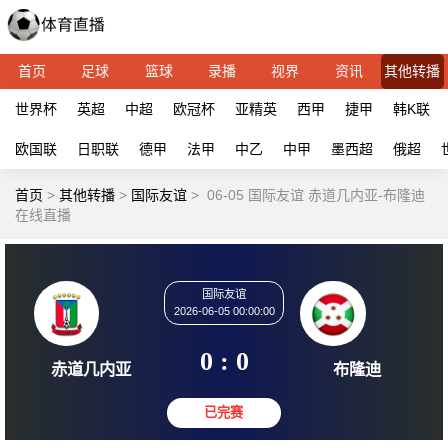
首页
足球
篮球
录播
视界
资讯
其他转播
世界杯
英超
中超
欧冠杯
亚精英
西甲
捷甲
韩K联
欧国联
日职联
德甲
法甲
中乙
中甲
墨西超
俄超
首页
>
其他转播
>
国际友谊
>
06-05 国际友谊 赤道几内亚-布隆迪
在线直播
国际友谊
2026-06-05 00:00:00
0 : 0