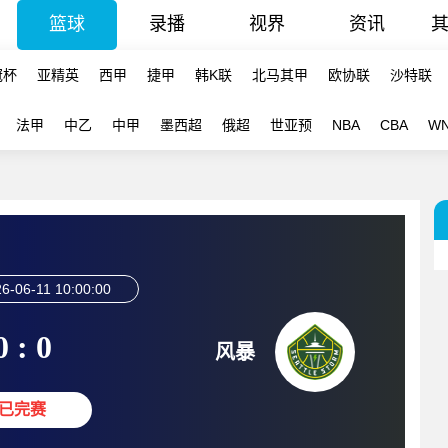
篮球
录播
视界
资讯
冠杯
亚精英
西甲
捷甲
韩K联
北马其甲
欧协联
沙特联
法甲
中乙
中甲
墨西超
俄超
世亚预
NBA
CBA
W
6-06-11 10:00:00
0 : 0
风暴
已完赛