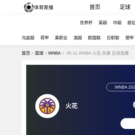
首页
足球
世界杯
英超
中超
欧
乌兹超
荷甲
美职业
澳超
欧国联
日职联
德甲
首页
>
篮球
>
WNBA
>
06-11 WNBA 火花-风暴 在线直播
WNBA
202
火花