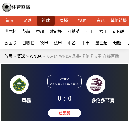
首页
足球
篮球
录播
视界
资讯
其他转播
世界杯
英超
中超
欧冠杯
亚精英
西甲
捷甲
韩K联
欧国联
日职联
德甲
法甲
中乙
中甲
墨西超
俄超
首页
>
篮球
>
WNBA
>
05-14 WNBA 风暴-多伦多节奏 在线直播
WNBA
2026-05-14 07:00:00
0 : 0
风暴
多伦多